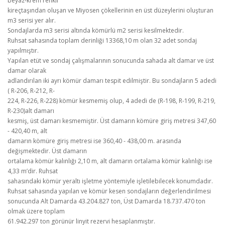
beyaz-krem renkli
kireçtaşından oluşan ve Miyosen çökellerinin en üst düzeylerini oluşturan
m3 serisi yer alır.
Sondajlarda m3 serisi altında kömürlü m2 serisi kesilmektedir.
Ruhsat sahasında toplam derinliği 13368,10 m olan 32 adet sondaj
yapılmıştır.
Yapılan etüt ve sondaj çalışmalarının sonucunda sahada alt damar ve üst
damar olarak
adlandırılan iki ayrı kömür damarı tespit edilmiştir. Bu sondajların 5 adedi
( R-206, R-212, R-
224, R-226, R-228) kömür kesmemiş olup, 4 adedi de (R-198, R-199, R-219,
R-230)alt damarı
kesmiş, üst damarı kesmemiştir. Üst damarın kömüre giriş metresi 347,60
- 420,40 m, alt
damarın kömüre giriş metresi ise 360,40 - 438,00 m. arasında
değişmektedir. Üst damarın
ortalama kömür kalınlığı 2,10 m, alt damarın ortalama kömür kalınlığı ise
4,33 m’dir. Ruhsat
sahasındaki kömür yeraltı işletme yöntemiyle işletilebilecek konumdadır.
Ruhsat sahasında yapılan ve kömür kesen sondajların değerlendirilmesi
sonucunda Alt Damarda 43.204.827 ton, Üst Damarda 18.737.470 ton
olmak üzere toplam
61.942.297 ton görünür linyit rezervi hesaplanmıştır.