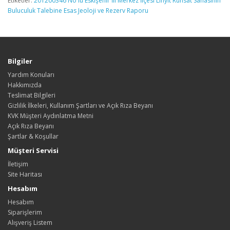
Etiketler:
201200346 No lu Eskişehir İli Merkez İlçesi Linyit Ruhsat Sahasının
Buluculuk Talebine Esas Jeoloji ve Rezerv Raporu
Bilgiler
Yardım Konuları
Hakkımızda
Teslimat Bilgileri
Gizlilik İlkeleri, Kullanım Şartları ve Açık Rıza Beyanı
KVK Müşteri Aydınlatma Metni
Açık Rıza Beyanı
Şartlar & Koşullar
Müşteri Servisi
İletişim
Site Haritası
Hesabım
Hesabım
Siparişlerim
Alışveriş Listem