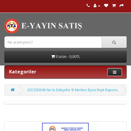
0 ürün - 0,00TL
Kategoriler
201200346 No lu Eskişehir İli Merkez İlçesi linyit Raporu