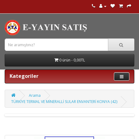
0 ürün - 0,00TL
Kategoriler
Arama
TÜRKİYE TERMAL VE MİNERALLİ SULAR ENVANTERİ KONYA (42)