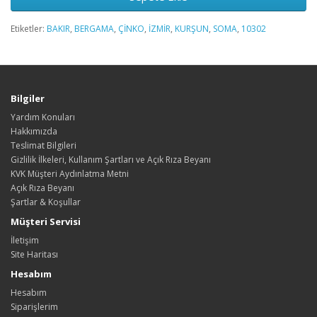
Etiketler:
BAKIR
,
BERGAMA
,
ÇİNKO
,
İZMİR
,
KURŞUN
,
SOMA
,
10302
Bilgiler
Yardım Konuları
Hakkımızda
Teslimat Bilgileri
Gizlilik İlkeleri, Kullanım Şartları ve Açık Rıza Beyanı
KVK Müşteri Aydınlatma Metni
Açık Rıza Beyanı
Şartlar & Koşullar
Müşteri Servisi
İletişim
Site Haritası
Hesabım
Hesabım
Siparişlerim