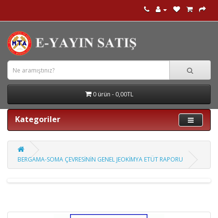
0 ürün - 0,00TL
Kategoriler
BERGAMA-SOMA ÇEVRESİNİN GENEL JEOKİMYA ETÜT RAPORU