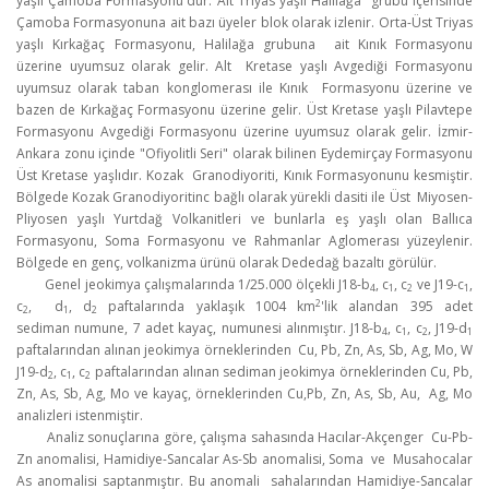
yaşlı Çamoba Formasyonu'dur. Alt Triyas yaşlı Halilağa grubu içerisinde
Çamoba Formasyonuna ait bazı üyeler blok olarak izlenir. Orta-Üst Triyas
yaşlı Kırkağaç Formasyonu, Halilağa grubuna ait Kınık Formasyonu
üzerine uyumsuz olarak gelir. Alt Kretase yaşlı Avgediği Formasyonu
uyumsuz olarak taban konglomerası ile Kınık Formasyonu üzerine ve
bazen de Kırkağaç Formasyonu üzerine gelir. Üst Kretase yaşlı Pilavtepe
Formasyonu Avgediği Formasyonu üzerine uyumsuz olarak gelir. İzmir-
Ankara zonu içinde "Ofiyolitli Seri" olarak bilinen Eydemirçay Formasyonu
Üst Kretase yaşlıdır. Kozak Granodiyoriti, Kınık Formasyonunu kesmiştir.
Bölgede Kozak Granodiyoritinc bağlı olarak yürekli dasiti ile Üst Miyosen-
Pliyosen yaşlı Yurtdağ Volkanitleri ve bunlarla eş yaşlı olan Ballıca
Formasyonu, Soma Formasyonu ve Rahmanlar Aglomerası yüzeylenir.
Bölgede en genç, volkanizma ürünü olarak Dededağ bazaltı görülür.
Genel jeokimya çalışmalarında 1/25.000 ölçekli J18-b
, c
, c
ve J19-c
,
4
1
2
1
2
c
, d
, d
paftalarında yaklaşık 1004 km
'lik alandan 395 adet
2
1
2
sediman numune, 7 adet kayaç, numunesi alınmıştır. J18-b
, c
, c
, J19-d
4
1
2
1
paftalarından alınan jeokimya örneklerinden Cu, Pb, Zn, As, Sb, Ag, Mo, W
J19-d
, c
, c
paftalarından alınan sediman jeokimya örneklerinden Cu, Pb,
2
1
2
Zn, As, Sb, Ag, Mo ve kayaç, örneklerinden Cu,Pb, Zn, As, Sb, Au, Ag, Mo
analizleri istenmiştir.
Analiz sonuçlarına göre, çalışma sahasında Hacılar-Akçenger Cu-Pb-
Zn anomalisi, Hamidiye-Sancalar As-Sb anomalisi, Soma ve Musahocalar
As anomalisi saptanmıştır. Bu anomali sahalarından Hamidiye-Sancalar