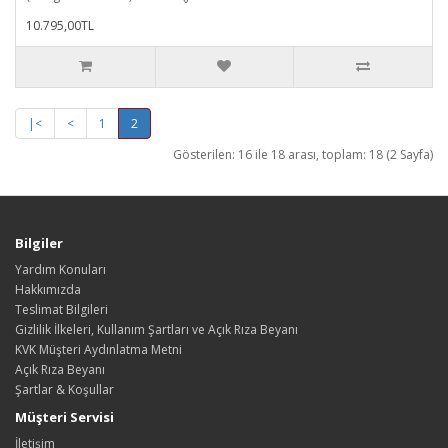
10.795,00TL
|<
<
1
2
Gösterilen: 16 ile 18 arası, toplam: 18 (2 Sayfa)
Bilgiler
Yardım Konuları
Hakkımızda
Teslimat Bilgileri
Gizlilik İlkeleri, Kullanım Şartları ve Açık Rıza Beyanı
KVK Müşteri Aydınlatma Metni
Açık Rıza Beyanı
Şartlar & Koşullar
Müşteri Servisi
İletişim