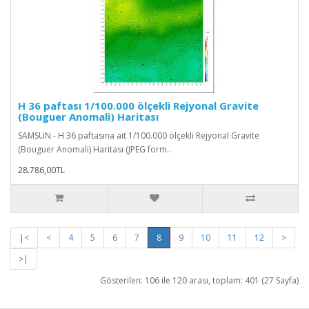
H 36 paftası 1/100.000 ölçekli Rejyonal Gravite
(Bouguer Anomali) Haritası
SAMSUN - H 36 paftasına ait 1/100.000 ölçekli Rejyonal Gravite
(Bouguer Anomali) Haritası (JPEG form..
28.786,00TL
|<
<
4
5
6
7
8
9
10
11
12
>
>|
Gösterilen: 106 ile 120 arası, toplam: 401 (27 Sayfa)