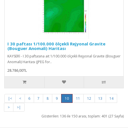
I 30 paftası 1/100.000 ölçekli Rejyonal Gravite
(Bouguer Anomali) Haritası
KAYSERİ - I 30 paftasına ait 1/100.000 ölçekli Rejyonal Gravite (Bouguer
Anomali) Haritası (JPEG for..
28.786,00TL
|<
<
6
7
8
9
10
11
12
13
14
>
>|
Gösterilen: 136 ile 150 arası, toplam: 401 (27 Sayfa)