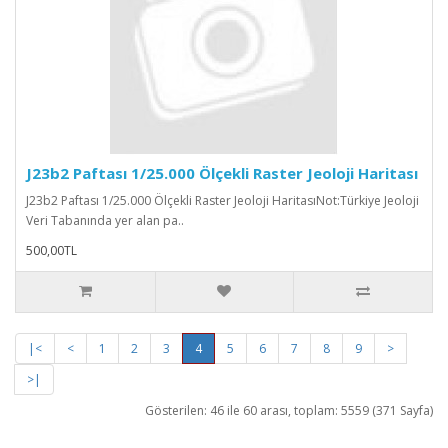
J23b2 Paftası 1/25.000 Ölçekli Raster Jeoloji Haritası
J23b2 Paftası 1/25.000 Ölçekli Raster Jeoloji HaritasıNot:Türkiye Jeoloji
Veri Tabanında yer alan pa..
500,00TL
|<
<
1
2
3
4
5
6
7
8
9
>
>|
Gösterilen: 46 ile 60 arası, toplam: 5559 (371 Sayfa)