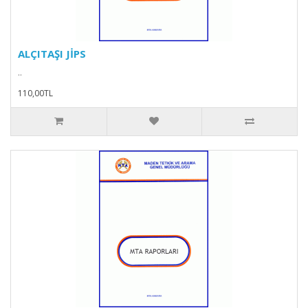
ALÇITAŞI JİPS
..
110,00TL