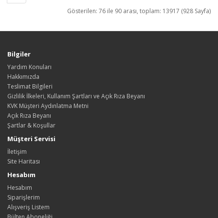
Gösterilen: 76 ile 90 arası, toplam: 13917 (928 Sayfa)
Bilgiler
Yardım Konuları
Hakkımızda
Teslimat Bilgileri
Gizlilik İlkeleri, Kullanım Şartları ve Açık Rıza Beyanı
KVK Müşteri Aydınlatma Metni
Açık Rıza Beyanı
Şartlar & Koşullar
Müşteri Servisi
İletişim
Site Haritası
Hesabım
Hesabım
Siparişlerim
Alışveriş Listem
Bülten Aboneliği