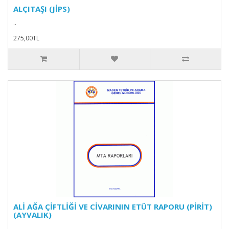
ALÇITAŞI (JİPS)
..
275,00TL
ALİ AĞA ÇİFTLİĞİ VE CİVARININ ETÜT RAPORU (PİRİT)
(AYVALIK)
..