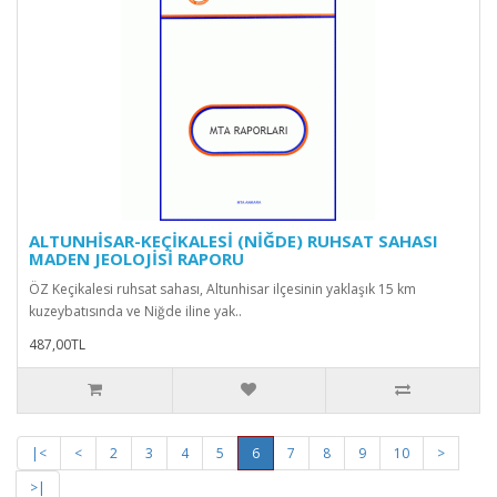
ALTUNHİSAR-KEÇİKALESİ (NİĞDE) RUHSAT SAHASI
MADEN JEOLOJİSİ RAPORU
ÖZ Keçikalesi ruhsat sahası, Altunhisar ilçesinin yaklaşık 15 km
kuzeybatısında ve Niğde iline yak..
487,00TL
|<
<
2
3
4
5
6
7
8
9
10
>
>|